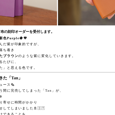
財布の刻印オーダーを受付します。
新色Purple🍇💜
んだ紫が印象的ですが、
落ち着き
たブラウン
のような紫に変化していきます。
るたびに、
た」と思える色です。
きた「Tan」
ース🗞️
う間に完売してしまった「Tan」が、
️
り寄せに時間がかかり
せしてしまいました🚢🇮🇹
けできることを