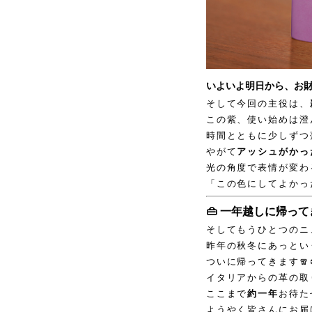
いよいよ明日から、お
そして今回の主役は、
この紫、使い始めは澄
時間とともに少しずつ
やがて
アッシュがかっ
光の角度で表情が変わ
「この色にしてよかっ
👜 一年越しに帰って
そしてもうひとつのニュ
昨年の秋冬にあっとい
ついに帰ってきます🧣❄
イタリアからの革の取
ここまで
約一年
お待た
ようやく皆さんにお届