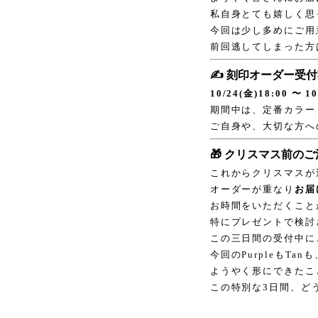
私自身とても嬉しく思
今回は少し多めにご用
前回逃してしまった方
✍️ 刻印オーダー受
10/24(金)18:00 〜 
期間中は、定番カラー
ご自身や、大切な方へ
🎁 クリスマス前の
これからクリスマスが
オーダーが重なり
お届
お時間をいただくこと
特にプレゼントで検討
この三日間の受付中に
今回のPurpleもTa
ようやく形にできたこ
この特別な3日間、どうぞ